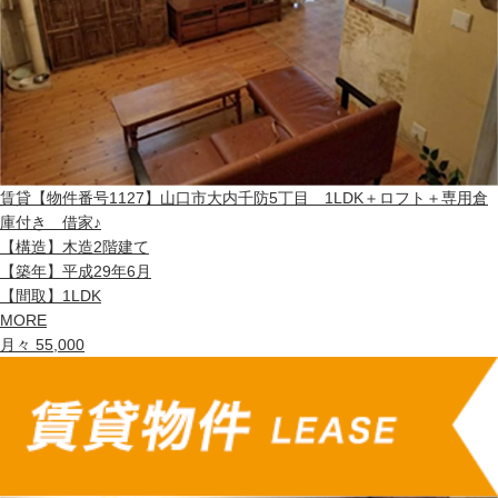
賃貸
【物件番号1127】山口市大内千防5丁目 1LDK＋ロフト＋専用倉
庫付き 借家♪
【構造】
木造2階建て
【築年】
平成29年6月
【間取】
1LDK
MORE
月々 55,000