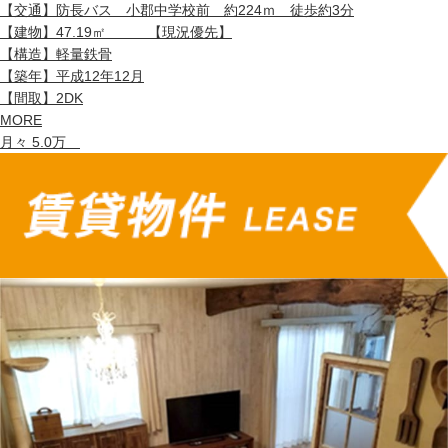
【交通】
防長バス 小郡中学校前 約224ｍ 徒歩約3分
【建物】
47.19㎡ 【現況優先】
【構造】
軽量鉄骨
【築年】
平成12年12月
【間取】
2DK
MORE
月々 5.0万