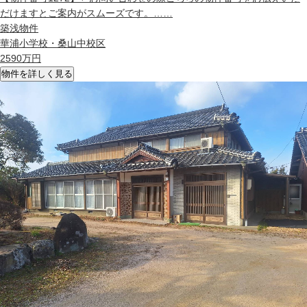
だけますとご案内がスムーズです。……
築浅物件
華浦小学校・桑山中校区
2590
万円
物件を詳しく見る