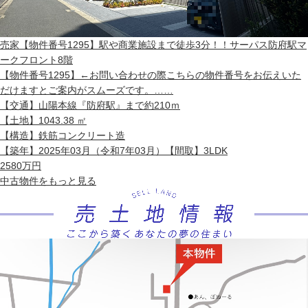
売家
【物件番号1295】駅や商業施設まで徒歩3分！！サーパス防府駅マ
ークフロント8階
【物件番号1295】←お問い合わせの際こちらの物件番号をお伝えいた
だけますとご案内がスムーズです。……
【交通】
山陽本線『防府駅』まで約210ｍ
【土地】
1043.38 ㎡
【構造】
鉄筋コンクリート造
【築年】
2025年03月（令和7年03月）
【間取】
3LDK
2580
万円
中古物件
をもっと見る