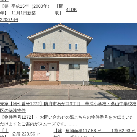
【築
平成15年（2003年）
【間
4LDK
年】
11月1日新築
取】
2200
万円
売家
【物件番号1272】防府市石が口3丁目 華浦小学校・桑山中学校校
区の築浅物件
【物件番号1272】←お問い合わせの際こちらの物件番号をお伝えいた
だけますとご案内がスムーズです。……
【土
【建
建物面積117.58 ㎡ 1階 62.93 ㎡
公簿 223.56 ㎡