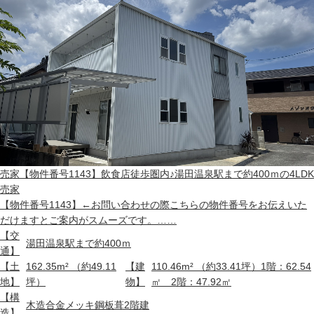
売家
【物件番号1143】飲食店徒歩圏内♪湯田温泉駅まで約400ｍの4LDK
売家
【物件番号1143】←お問い合わせの際こちらの物件番号をお伝えいた
だけますとご案内がスムーズです。……
【交
湯田温泉駅まで約400ｍ
通】
【土
162.35m² （約49.11
【建
110.46m² （約33.41坪）1階：62.54
地】
坪）
物】
㎡ 2階：47.92㎡
【構
木造合金メッキ鋼板葺2階建
造】