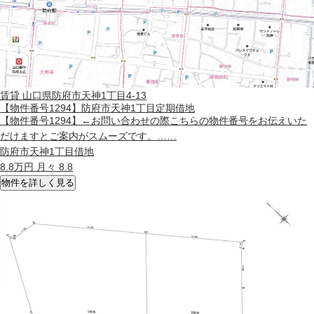
賃貸
山口県防府市天神1丁目4-13
【物件番号1294】防府市天神1丁目定期借地
【物件番号1294】←お問い合わせの際こちらの物件番号をお伝えいた
だけますとご案内がスムーズです。……
防府市天神1丁目借地
8.8
万円 月々 8.8
物件を詳しく見る