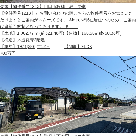
売家
【物件番号1213】山口市秋穂二島 売家
【物件番号1213】←お問い合わせの際こちらの物件番号をお伝えいた
だけますとご案内がスムーズです。 &bsp; ※現在居住中のため、ご案内
は事前予約制となっております。 ま……
【土地】
1,062.77㎡ (約321.48坪)
【建物】
166.56㎡(約50.38坪)
【構造】
木造瓦葺2階建
【築年】
1971[S46]年12月
【間取】
9LDK
780
万円