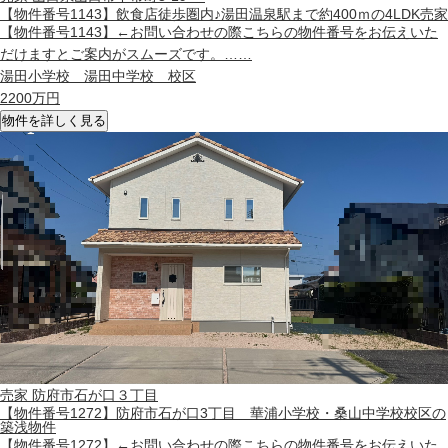
【物件番号1143】飲食店徒歩圏内♪湯田温泉駅まで約400ｍの4LDK売家
【物件番号1143】←お問い合わせの際こちらの物件番号をお伝えいた
だけますとご案内がスムーズです。……
湯田小学校 湯田中学校 校区
2200
万円
物件を詳しく見る
売家
防府市石が口３丁目
【物件番号1272】防府市石が口3丁目 華浦小学校・桑山中学校校区の
築浅物件
【物件番号1272】←お問い合わせの際こちらの物件番号をお伝えいた