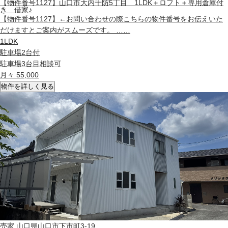
【物件番号1127】山口市大内千防5丁目 1LDK＋ロフト＋専用倉庫付
き 借家♪
【物件番号1127】←お問い合わせの際こちらの物件番号をお伝えいた
だけますとご案内がスムーズです。 ……
1LDK
駐車場2台付
駐車場3台目相談可
月々 55,000
物件を詳しく見る
売家
山口県山口市下市町3-19