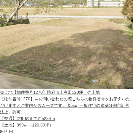
売土地
【物件番号1270】防府市上右田120坪 売土地
【物件番号1270】←お問い合わせの際こちらの物件番号をお伝えいた
だけますとご案内がスムーズです。 &bsp; 一般住宅の建築は都市計画
法上、許可……
【交通】
防府駅まで約5254ｍ
【土地】
399㎡（120.69坪）
80
万円