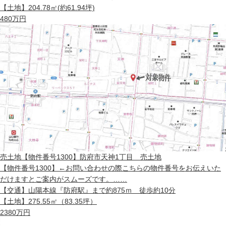
【土地】
204.78㎡(約61.94坪)
480
万円
売土地
【物件番号1300】防府市天神1丁目 売土地
【物件番号1300】←お問い合わせの際こちらの物件番号をお伝えいた
だけますとご案内がスムーズです。……
【交通】
山陽本線『防府駅』まで約875ｍ 徒歩約10分
【土地】
275.55㎡（83.35坪）
2380
万円