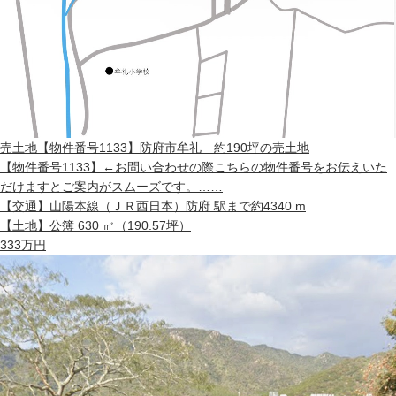
売土地
【物件番号1133】防府市牟礼 約190坪の売土地
【物件番号1133】←お問い合わせの際こちらの物件番号をお伝えいた
だけますとご案内がスムーズです。……
【交通】
山陽本線（ＪＲ西日本）防府 駅まで約4340 m
【土地】
公簿 630 ㎡（190.57坪）
333
万円