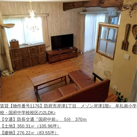
賃貸
【物件番号1176】防府市岸津1丁目 メゾン岸津1階♪ 牟礼南小学
校・国府中学校校区の2LDK♪
【交通】
防長交通『国府中前』 5分 370ｍ
【土地】
350.31㎡（105.96坪）
【建物】
276.22㎡（83.55坪）