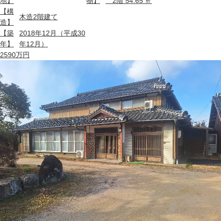
地】
物】
2階 54.65 ㎡
【構
木造2階建て
造】
【築
2018年12月（平成30
年】
年12月）
2590
万円