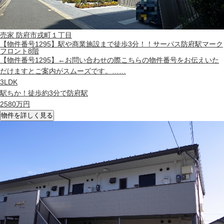
売家
防府市戎町１丁目
【物件番号1295】駅や商業施設まで徒歩3分！！サーパス防府駅マーク
フロント8階
【物件番号1295】←お問い合わせの際こちらの物件番号をお伝えいた
だけますとご案内がスムーズです。……
3LDK
駅ちか！徒歩約3分で防府駅
2580
万円
物件を詳しく見る