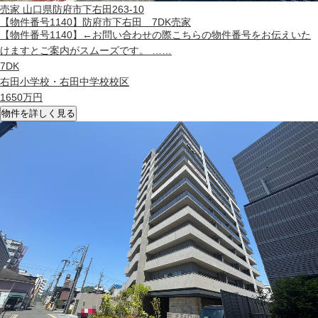
売家
山口県防府市下右田263-10
【物件番号1140】防府市下右田 7DK売家
【物件番号1140】←お問い合わせの際こちらの物件番号をお伝えいた
けますとご案内がスムーズです。 ……
7DK
右田小学校・右田中学校校区
1650
万円
物件を詳しく見る