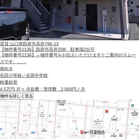
賃貸
山口県防府市高井796-13
【物件番号1136】防府市高井2DK 駐車場2台可
【物件番号1136】←物件番号をお伝えいただけますとご案内がスムー
ズです。……
南向き
右田小学校／右田中学校
軽量鉄骨
4.5
万円 月々 共益費・管理費 2,000円／月
物件を詳しく見る