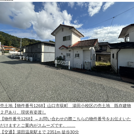
売土地
【物件番号1268】山口市荻町 湯田小校区の売土地 既存建物
２戸あり。現状有姿渡し
【物件番号1268】←お問い合わせの際こちらの物件番号をお伝えいた
だけますとご案内がスムーズです。……
【交通】
湯田温泉駅まで 2351m 徒歩30分