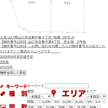
土地
山口県山口市吉敷中東４丁目 (地番: 2876-2)
【物件番号1263】山口市吉敷中東4丁目 売土地 2号地
【物件番号1263】←お問い合わせの際こちらの物件番号をお伝えいた
だけますとご案内がスムーズです。……
2026年8月末完成予定
2区画
970
万円
物件を詳しく見る
キーワード
種別
エリア
間取
11DK
1K
1LDK
1LDL
1R
1Ｋ
2DK
2K
2LDK
3DK
3K
3LDK
4DK