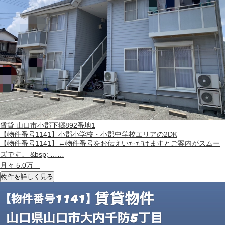
賃貸
山口市小郡下郷892番地1
【物件番号1141】小郡小学校・小郡中学校エリアの2DK
【物件番号1141】←物件番号をお伝えいただけますとご案内がスムー
ズです。 &bsp; ……
月々 5.0万
物件を詳しく見る