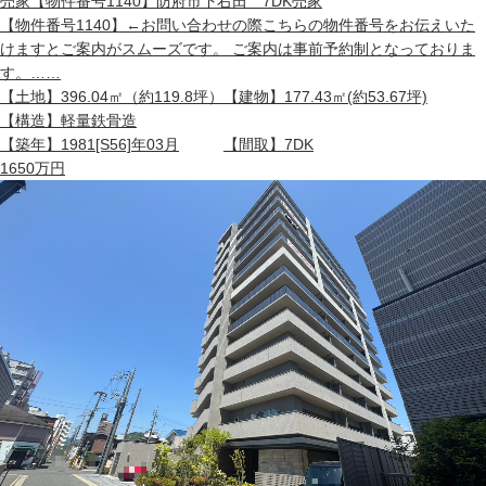
売家
【物件番号1140】防府市下右田 7DK売家
【物件番号1140】←お問い合わせの際こちらの物件番号をお伝えいた
けますとご案内がスムーズです。 ご案内は事前予約制となっておりま
す。……
【土地】
396.04㎡（約119.8坪）
【建物】
177.43㎡(約53.67坪)
【構造】
軽量鉄骨造
【築年】
1981[S56]年03月
【間取】
7DK
1650
万円