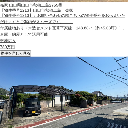
売家
山口県山口市秋穂二島2755番
【物件番号1213】山口市秋穂二島 売家
【物件番号1213】←お問い合わせの際こちらの物件番号をお伝えいた
だけますとご案内がスムーズです。 ……
付属建物あり（木造セメント瓦葺平家建・148.88㎡〔約45.03坪〕）。
倉庫・納屋として活用可能
敷地広々
780
万円
物件を詳しく見る