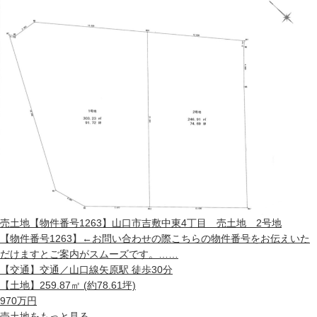
売土地
【物件番号1263】山口市吉敷中東4丁目 売土地 2号地
【物件番号1263】←お問い合わせの際こちらの物件番号をお伝えいた
だけますとご案内がスムーズです。……
【交通】
交通／山口線矢原駅 徒歩30分
【土地】
259.87㎡ (約78.61坪)
970
万円
売土地
をもっと見る