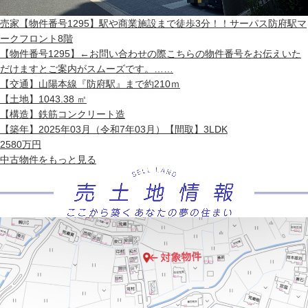
売家
【物件番号1295】駅や商業施設まで徒歩3分！！サーパス防府駅マ
ークフロント8階
【物件番号1295】←お問い合わせの際こちらの物件番号をお伝えいた
だけますとご案内がスムーズです。……
【交通】
山陽本線『防府駅』まで約210ｍ
【土地】
1043.38 ㎡
【構造】
鉄筋コンクリート造
【築年】
2025年03月（令和7年03月）
【間取】
3LDK
2580
万円
中古物件
をもっと見る