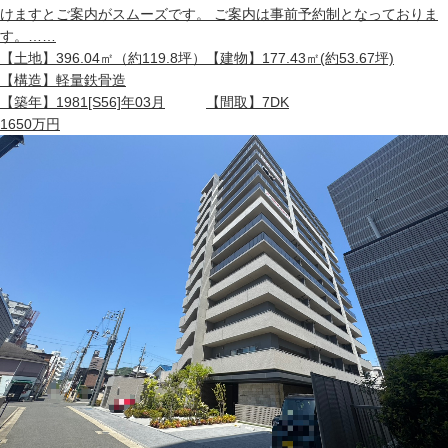
けますとご案内がスムーズです。 ご案内は事前予約制となっておりま
す。……
【土地】
396.04㎡（約119.8坪）
【建物】
177.43㎡(約53.67坪)
【構造】
軽量鉄骨造
【築年】
1981[S56]年03月
【間取】
7DK
1650
万円