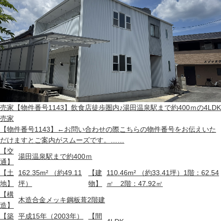
売家
【物件番号1143】飲食店徒歩圏内♪湯田温泉駅まで約400ｍの4LDK
売家
【物件番号1143】←お問い合わせの際こちらの物件番号をお伝えいた
だけますとご案内がスムーズです。……
【交
湯田温泉駅まで約400ｍ
通】
【土
162.35m² （約49.11
【建
110.46m² （約33.41坪）1階：62.54
地】
坪）
物】
㎡ 2階：47.92㎡
【構
木造合金メッキ鋼板葺2階建
造】
【築
平成15年（2003年）
【間