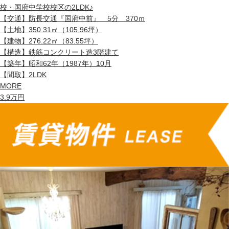
校・国府中学校校区の2LDK♪
【交通】
防長交通『国府中前』 5分 370ｍ
【土地】
350.31㎡（105.96坪）
【建物】
276.22㎡（83.55坪）
【構造】
鉄筋コンクリート造3階建て
【築年】
昭和62年（1987年）10月
【間取】
2LDK
MORE
3.9
万円