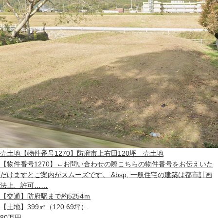
売土地
【物件番号1270】防府市上右田120坪 売土地
【物件番号1270】←お問い合わせの際こちらの物件番号をお伝えいた
だけますとご案内がスムーズです。 &bsp; 一般住宅の建築は都市計画
法上、許可……
【交通】
防府駅まで約5254ｍ
【土地】
399㎡（120.69坪）
80
万円