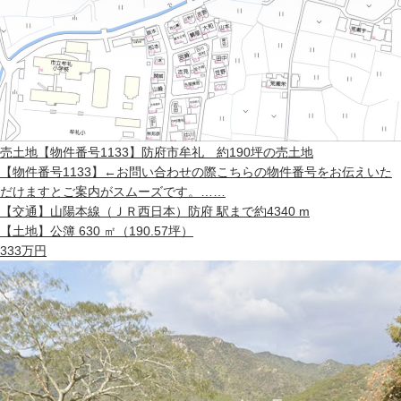
売土地
【物件番号1133】防府市牟礼 約190坪の売土地
【物件番号1133】←お問い合わせの際こちらの物件番号をお伝えいた
だけますとご案内がスムーズです。……
【交通】
山陽本線（ＪＲ西日本）防府 駅まで約4340 m
【土地】
公簿 630 ㎡（190.57坪）
333
万円