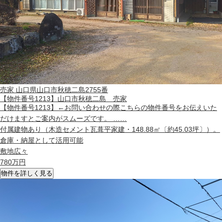
売家
山口県山口市秋穂二島2755番
【物件番号1213】山口市秋穂二島 売家
【物件番号1213】←お問い合わせの際こちらの物件番号をお伝えいた
だけますとご案内がスムーズです。 ……
付属建物あり（木造セメント瓦葺平家建・148.88㎡〔約45.03坪〕）。
倉庫・納屋として活用可能
敷地広々
780
万円
物件を詳しく見る