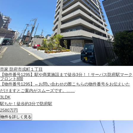
売家
防府市戎町１丁目
【物件番号1295】駅や商業施設まで徒歩3分！！サーパス防府駅マーク
フロント8階
【物件番号1295】←お問い合わせの際こちらの物件番号をお伝えいた
だけますとご案内がスムーズです。……
3LDK
駅ちか！徒歩約3分で防府駅
2580
万円
物件を詳しく見る