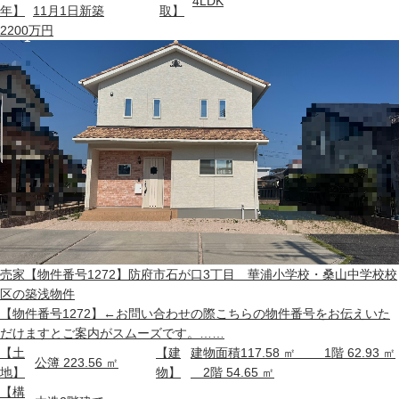
4LDK
年】
11月1日新築
取】
2200
万円
売家
【物件番号1272】防府市石が口3丁目 華浦小学校・桑山中学校校
区の築浅物件
【物件番号1272】←お問い合わせの際こちらの物件番号をお伝えいた
だけますとご案内がスムーズです。……
【土
【建
建物面積117.58 ㎡ 1階 62.93 ㎡
公簿 223.56 ㎡
地】
物】
2階 54.65 ㎡
【構