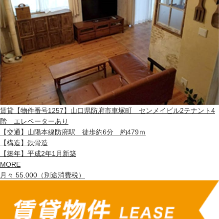
賃貸
【物件番号1257】山口県防府市車塚町 センメイビル2テナント4
階 エレベーターあり
【交通】
山陽本線防府駅 徒歩約6分 約479ｍ
【構造】
鉄骨造
【築年】
平成2年1月新築
MORE
月々 55,000（別途消費税）