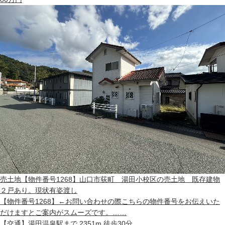
売土地
【物件番号1268】山口市荻町 湯田小校区の売土地 既存建物
２戸あり。現状有姿渡し
【物件番号1268】←お問い合わせの際こちらの物件番号をお伝えいた
だけますとご案内がスムーズです。……
【交通】
湯田温泉駅まで 2351m 徒歩30分