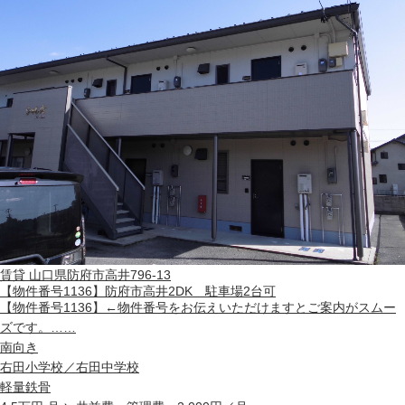
賃貸
山口県防府市高井796-13
【物件番号1136】防府市高井2DK 駐車場2台可
【物件番号1136】←物件番号をお伝えいただけますとご案内がスムー
ズです。……
南向き
右田小学校／右田中学校
軽量鉄骨