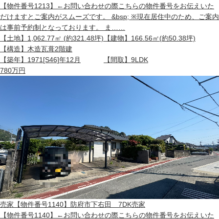
【物件番号1213】←お問い合わせの際こちらの物件番号をお伝えいた
だけますとご案内がスムーズです。 &bsp; ※現在居住中のため、ご案内
は事前予約制となっております。 ま……
【土地】
1,062.77㎡ (約321.48坪)
【建物】
166.56㎡(約50.38坪)
【構造】
木造瓦葺2階建
【築年】
1971[S46]年12月
【間取】
9LDK
780
万円
売家
【物件番号1140】防府市下右田 7DK売家
【物件番号1140】←お問い合わせの際こちらの物件番号をお伝えいた