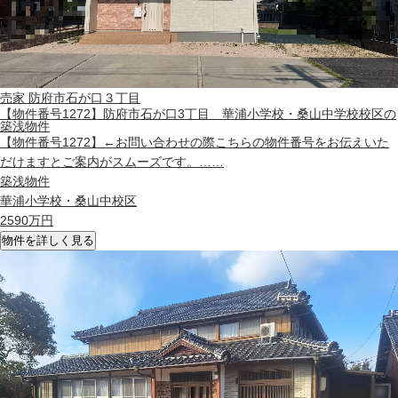
売家
防府市石が口３丁目
【物件番号1272】防府市石が口3丁目 華浦小学校・桑山中学校校区の
築浅物件
【物件番号1272】←お問い合わせの際こちらの物件番号をお伝えいた
だけますとご案内がスムーズです。……
築浅物件
華浦小学校・桑山中校区
2590
万円
物件を詳しく見る