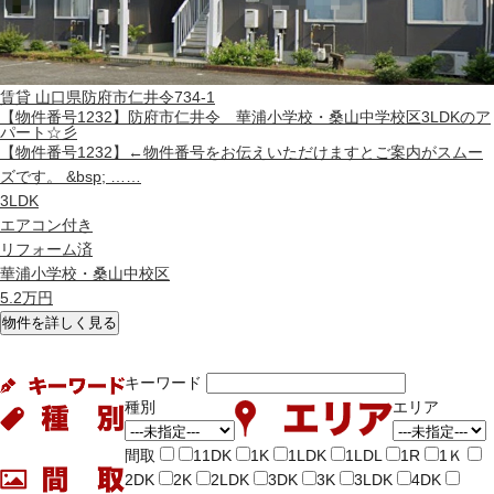
賃貸
山口県防府市仁井令734-1
【物件番号1232】防府市仁井令 華浦小学校・桑山中学校区3LDKのア
パート☆彡
【物件番号1232】←物件番号をお伝えいただけますとご案内がスムー
ズです。 &bsp; ……
3LDK
エアコン付き
リフォーム済
華浦小学校・桑山中校区
5.2
万円
物件を詳しく見る
キーワード
種別
エリア
間取
11DK
1K
1LDK
1LDL
1R
1Ｋ
2DK
2K
2LDK
3DK
3K
3LDK
4DK