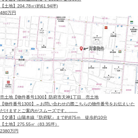
【土地】
204.78㎡(約61.94坪)
480
万円
売土地
【物件番号1300】防府市天神1丁目 売土地
【物件番号1300】←お問い合わせの際こちらの物件番号をお伝えいた
だけますとご案内がスムーズです。……
【交通】
山陽本線『防府駅』まで約875ｍ 徒歩約10分
【土地】
275.55㎡（83.35坪）
2380
万円