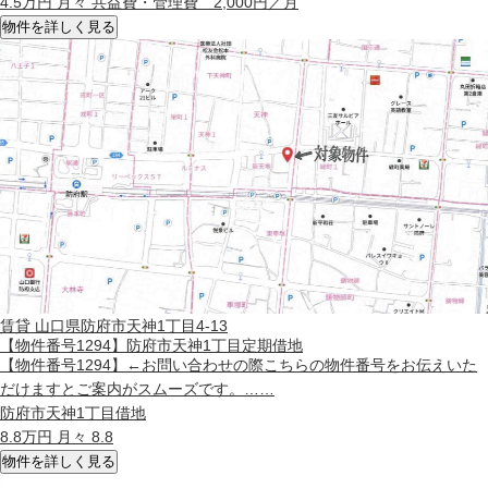
4.5
万円 月々 共益費・管理費 2,000円／月
物件を詳しく見る
賃貸
山口県防府市天神1丁目4-13
【物件番号1294】防府市天神1丁目定期借地
【物件番号1294】←お問い合わせの際こちらの物件番号をお伝えいた
だけますとご案内がスムーズです。……
防府市天神1丁目借地
8.8
万円 月々 8.8
物件を詳しく見る