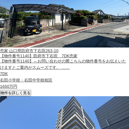
売家
山口県防府市下右田263-10
【物件番号1140】防府市下右田 7DK売家
【物件番号1140】←お問い合わせの際こちらの物件番号をお伝えいた
けますとご案内がスムーズです。 ……
7DK
右田小学校・右田中学校校区
1650
万円
物件を詳しく見る