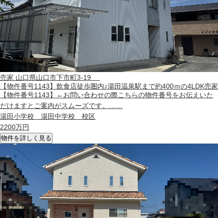
売家
山口県山口市下市町3-19
【物件番号1143】飲食店徒歩圏内♪湯田温泉駅まで約400ｍの4LDK売家
【物件番号1143】←お問い合わせの際こちらの物件番号をお伝えいた
だけますとご案内がスムーズです。……
湯田小学校 湯田中学校 校区
2200
万円
物件を詳しく見る