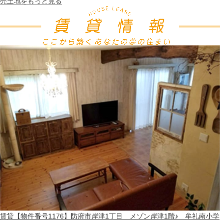
売土地
をもっと見る
賃貸
【物件番号1176】防府市岸津1丁目 メゾン岸津1階♪ 牟礼南小学