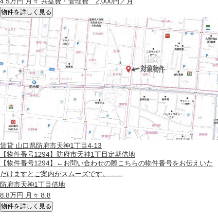
4.5
万円 月々 共益費・管理費 2,000円／月
物件を詳しく見る
賃貸
山口県防府市天神1丁目4-13
【物件番号1294】防府市天神1丁目定期借地
【物件番号1294】←お問い合わせの際こちらの物件番号をお伝えいた
だけますとご案内がスムーズです。……
防府市天神1丁目借地
8.8
万円 月々 8.8
物件を詳しく見る