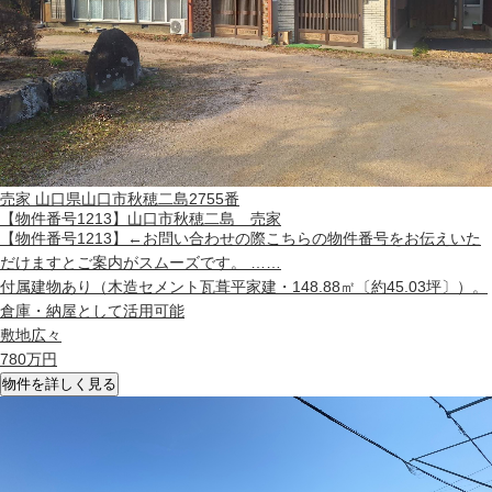
売家
山口県山口市秋穂二島2755番
【物件番号1213】山口市秋穂二島 売家
【物件番号1213】←お問い合わせの際こちらの物件番号をお伝えいた
だけますとご案内がスムーズです。 ……
付属建物あり（木造セメント瓦葺平家建・148.88㎡〔約45.03坪〕）。
倉庫・納屋として活用可能
敷地広々
780
万円
物件を詳しく見る