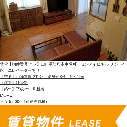
賃貸
【物件番号1257】山口県防府市車塚町 センメイビル2テナント4
階 エレベーターあり
【交通】
山陽本線防府駅 徒歩約6分 約479ｍ
【構造】
鉄骨造
【築年】
平成2年1月新築
MORE
月々 55,000（別途消費税）