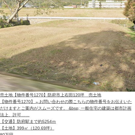
売土地
【物件番号1270】防府市上右田120坪 売土地
【物件番号1270】←お問い合わせの際こちらの物件番号をお伝えいた
だけますとご案内がスムーズです。 &bsp; 一般住宅の建築は都市計画
法上、許可……
【交通】
防府駅まで約5254ｍ
【土地】
399㎡（120.69坪）
80
万円