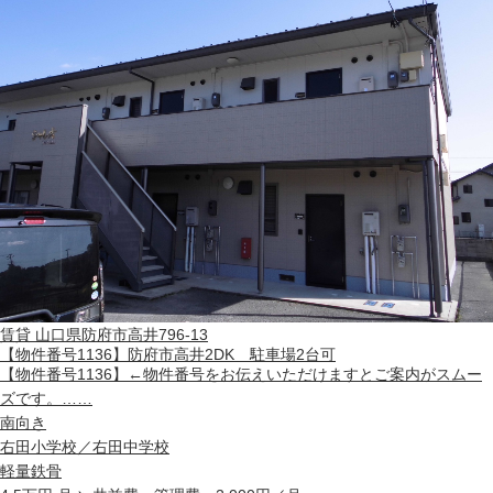
賃貸
山口県防府市高井796-13
【物件番号1136】防府市高井2DK 駐車場2台可
【物件番号1136】←物件番号をお伝えいただけますとご案内がスムー
ズです。……
南向き
右田小学校／右田中学校
軽量鉄骨