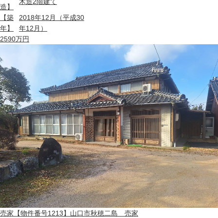
木造2階建て
造】
【築
2018年12月（平成30
年】
年12月）
2590
万円
売家
【物件番号1213】山口市秋穂二島 売家