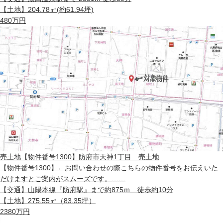
【土地】
204.78㎡(約61.94坪)
480
万円
売土地
【物件番号1300】防府市天神1丁目 売土地
【物件番号1300】←お問い合わせの際こちらの物件番号をお伝えいた
だけますとご案内がスムーズです。……
【交通】
山陽本線『防府駅』まで約875ｍ 徒歩約10分
【土地】
275.55㎡（83.35坪）
2380
万円