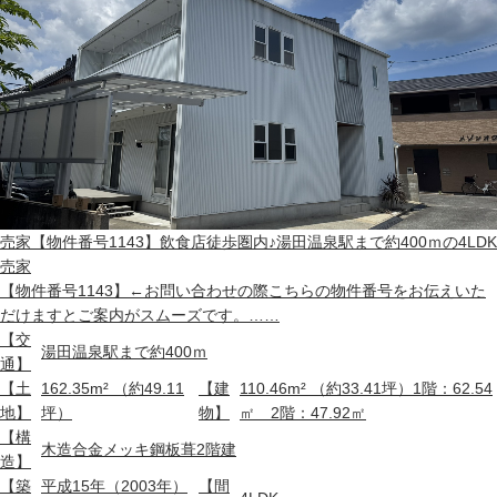
売家
【物件番号1143】飲食店徒歩圏内♪湯田温泉駅まで約400ｍの4LDK
売家
【物件番号1143】←お問い合わせの際こちらの物件番号をお伝えいた
だけますとご案内がスムーズです。……
【交
湯田温泉駅まで約400ｍ
通】
【土
162.35m² （約49.11
【建
110.46m² （約33.41坪）1階：62.54
地】
坪）
物】
㎡ 2階：47.92㎡
【構
木造合金メッキ鋼板葺2階建
造】
【築
平成15年（2003年）
【間