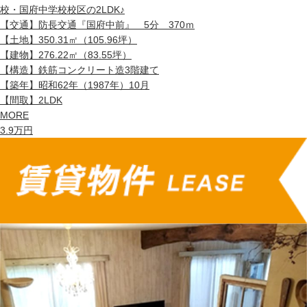
校・国府中学校校区の2LDK♪
【交通】
防長交通『国府中前』 5分 370ｍ
【土地】
350.31㎡（105.96坪）
【建物】
276.22㎡（83.55坪）
【構造】
鉄筋コンクリート造3階建て
【築年】
昭和62年（1987年）10月
【間取】
2LDK
MORE
3.9
万円