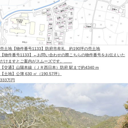
売土地
【物件番号1133】防府市牟礼 約190坪の売土地
【物件番号1133】←お問い合わせの際こちらの物件番号をお伝えいた
だけますとご案内がスムーズです。……
【交通】
山陽本線（ＪＲ西日本）防府 駅まで約4340 m
【土地】
公簿 630 ㎡（190.57坪）
333
万円