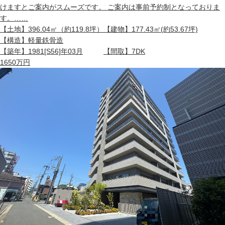
けますとご案内がスムーズです。 ご案内は事前予約制となっておりま
す。……
【土地】
396.04㎡（約119.8坪）
【建物】
177.43㎡(約53.67坪)
【構造】
軽量鉄骨造
【築年】
1981[S56]年03月
【間取】
7DK
1650
万円