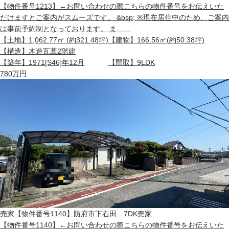
【物件番号1213】←お問い合わせの際こちらの物件番号をお伝えいた
だけますとご案内がスムーズです。 &bsp; ※現在居住中のため、ご案内
は事前予約制となっております。 ま……
【土地】
1,062.77㎡ (約321.48坪)
【建物】
166.56㎡(約50.38坪)
【構造】
木造瓦葺2階建
【築年】
1971[S46]年12月
【間取】
9LDK
780
万円
売家
【物件番号1140】防府市下右田 7DK売家
【物件番号1140】←お問い合わせの際こちらの物件番号をお伝えいた