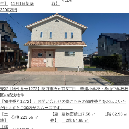
4LDK
年】
11月1日新築
取】
2200
万円
売家
【物件番号1272】防府市石が口3丁目 華浦小学校・桑山中学校校
区の築浅物件
【物件番号1272】←お問い合わせの際こちらの物件番号をお伝えいた
だけますとご案内がスムーズです。……
【土
【建
建物面積117.58 ㎡ 1階 62.93 ㎡
公簿 223.56 ㎡
地】
物】
2階 54.65 ㎡
【構