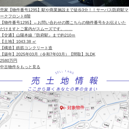
売家
【物件番号1295】駅や商業施設まで徒歩3分！！サーパス防府駅マ
ークフロント8階
【物件番号1295】←お問い合わせの際こちらの物件番号をお伝えいた
だけますとご案内がスムーズです。……
【交通】
山陽本線『防府駅』まで約210ｍ
【土地】
1043.38 ㎡
【構造】
鉄筋コンクリート造
【築年】
2025年03月（令和7年03月）
【間取】
3LDK
2580
万円
中古物件
をもっと見る