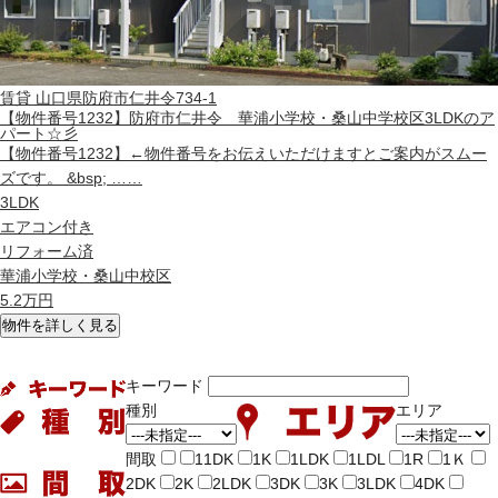
賃貸
山口県防府市仁井令734-1
【物件番号1232】防府市仁井令 華浦小学校・桑山中学校区3LDKのア
パート☆彡
【物件番号1232】←物件番号をお伝えいただけますとご案内がスムー
ズです。 &bsp; ……
3LDK
エアコン付き
リフォーム済
華浦小学校・桑山中校区
5.2
万円
物件を詳しく見る
キーワード
種別
エリア
間取
11DK
1K
1LDK
1LDL
1R
1Ｋ
2DK
2K
2LDK
3DK
3K
3LDK
4DK