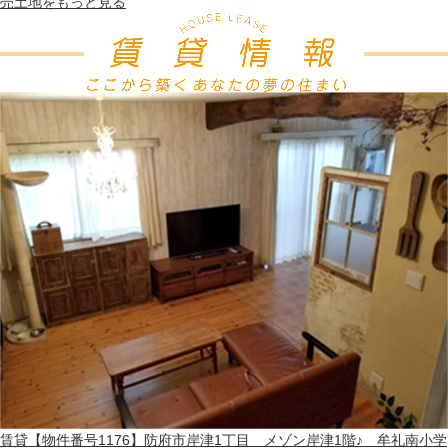
売土地
をもっと見る
賃貸
【物件番号1176】防府市岸津1丁目 メゾン岸津1階♪ 牟礼南小学