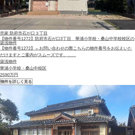
売家
防府市石が口３丁目
【物件番号1272】防府市石が口3丁目 華浦小学校・桑山中学校校区の
築浅物件
【物件番号1272】←お問い合わせの際こちらの物件番号をお伝えいた
だけますとご案内がスムーズです。……
築浅物件
華浦小学校・桑山中校区
2590
万円
物件を詳しく見る