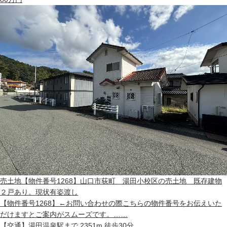
売土地
【物件番号1268】山口市荻町 湯田小校区の売土地 既存建物
２戸あり。現状有姿渡し
【物件番号1268】←お問い合わせの際こちらの物件番号をお伝えいた
だけますとご案内がスムーズです。……
【交通】
湯田温泉駅まで 2351m 徒歩30分