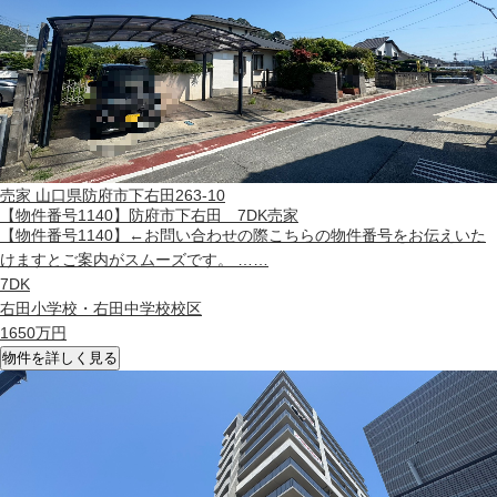
売家
山口県防府市下右田263-10
【物件番号1140】防府市下右田 7DK売家
【物件番号1140】←お問い合わせの際こちらの物件番号をお伝えいた
けますとご案内がスムーズです。 ……
7DK
右田小学校・右田中学校校区
1650
万円
物件を詳しく見る