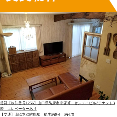
賃貸
【物件番号1256】山口県防府市車塚町 センメイビル2テナント3
階 エレベーターあり
【交通】
山陽本線防府駅 徒歩約6分 約479ｍ