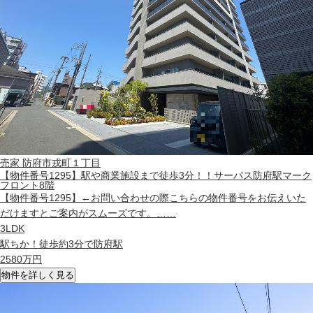
売家
防府市戎町１丁目
【物件番号1295】駅や商業施設まで徒歩3分！！サーパス防府駅マーク
フロント8階
【物件番号1295】←お問い合わせの際こちらの物件番号をお伝えいた
だけますとご案内がスムーズです。……
3LDK
駅ちか！徒歩約3分で防府駅
2580
万円
物件を詳しく見る