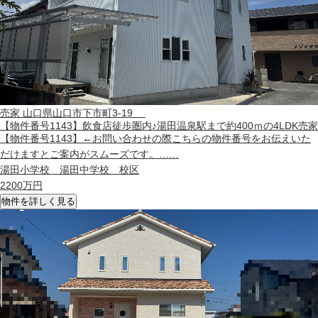
売家
山口県山口市下市町3-19
【物件番号1143】飲食店徒歩圏内♪湯田温泉駅まで約400ｍの4LDK売家
【物件番号1143】←お問い合わせの際こちらの物件番号をお伝えいた
だけますとご案内がスムーズです。……
湯田小学校 湯田中学校 校区
2200
万円
物件を詳しく見る