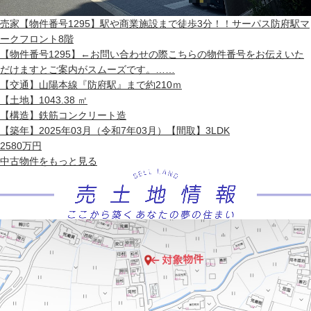
売家
【物件番号1295】駅や商業施設まで徒歩3分！！サーパス防府駅マ
ークフロント8階
【物件番号1295】←お問い合わせの際こちらの物件番号をお伝えいた
だけますとご案内がスムーズです。……
【交通】
山陽本線『防府駅』まで約210ｍ
【土地】
1043.38 ㎡
【構造】
鉄筋コンクリート造
【築年】
2025年03月（令和7年03月）
【間取】
3LDK
2580
万円
中古物件
をもっと見る