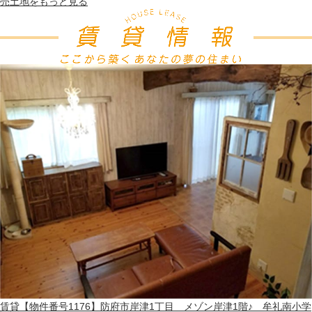
売土地
をもっと見る
賃貸
【物件番号1176】防府市岸津1丁目 メゾン岸津1階♪ 牟礼南小学