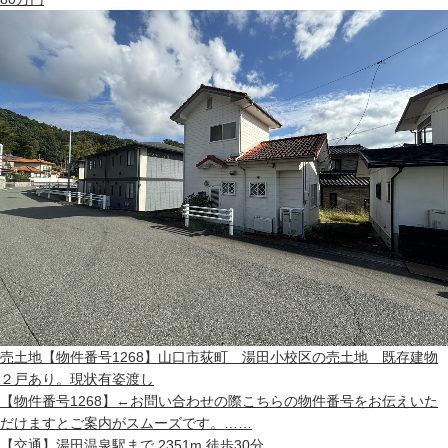
売土地
【物件番号1268】山口市荻町 湯田小校区の売土地 既存建物
２戸あり。現状有姿渡し
【物件番号1268】←お問い合わせの際こちらの物件番号をお伝えいた
だけますとご案内がスムーズです。……
【交通】
湯田温泉駅まで 2351m 徒歩30分