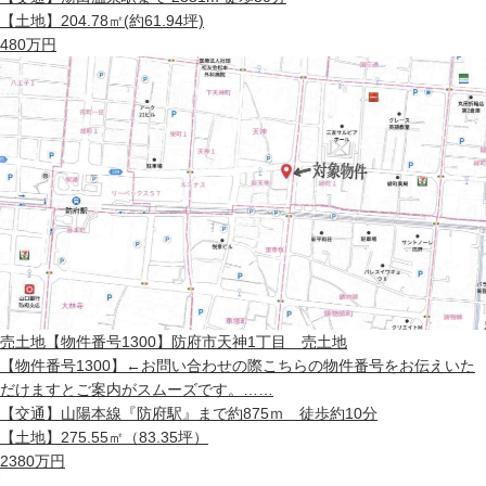
【土地】
204.78㎡(約61.94坪)
480
万円
売土地
【物件番号1300】防府市天神1丁目 売土地
【物件番号1300】←お問い合わせの際こちらの物件番号をお伝えいた
だけますとご案内がスムーズです。……
【交通】
山陽本線『防府駅』まで約875ｍ 徒歩約10分
【土地】
275.55㎡（83.35坪）
2380
万円