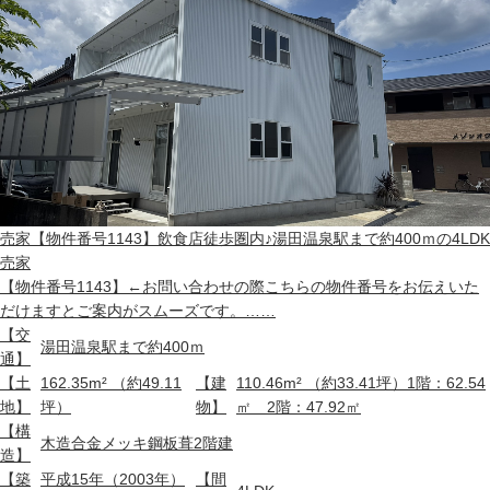
売家
【物件番号1143】飲食店徒歩圏内♪湯田温泉駅まで約400ｍの4LDK
売家
【物件番号1143】←お問い合わせの際こちらの物件番号をお伝えいた
だけますとご案内がスムーズです。……
【交
湯田温泉駅まで約400ｍ
通】
【土
162.35m² （約49.11
【建
110.46m² （約33.41坪）1階：62.54
地】
坪）
物】
㎡ 2階：47.92㎡
【構
木造合金メッキ鋼板葺2階建
造】
【築
平成15年（2003年）
【間