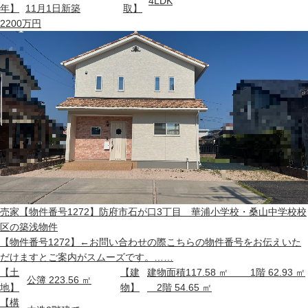
4LDK
年】
11月1日新築
取】
2200
万円
売家
【物件番号1272】防府市石が口3丁目 華浦小学校・桑山中学校校
区の築浅物件
【物件番号1272】←お問い合わせの際こちらの物件番号をお伝えいた
だけますとご案内がスムーズです。……
【土
【建
建物面積117.58 ㎡ 1階 62.93 ㎡
公簿 223.56 ㎡
地】
物】
2階 54.65 ㎡
【構