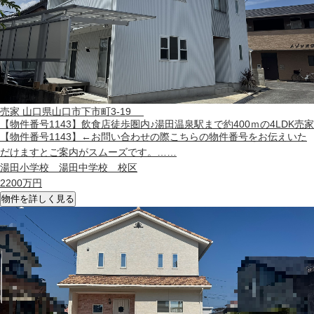
売家
山口県山口市下市町3-19
【物件番号1143】飲食店徒歩圏内♪湯田温泉駅まで約400ｍの4LDK売家
【物件番号1143】←お問い合わせの際こちらの物件番号をお伝えいた
だけますとご案内がスムーズです。……
湯田小学校 湯田中学校 校区
2200
万円
物件を詳しく見る