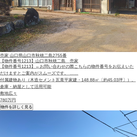
売家
山口県山口市秋穂二島2755番
【物件番号1213】山口市秋穂二島 売家
【物件番号1213】←お問い合わせの際こちらの物件番号をお伝えいた
だけますとご案内がスムーズです。 ……
付属建物あり（木造セメント瓦葺平家建・148.88㎡〔約45.03坪〕）。
倉庫・納屋として活用可能
敷地広々
780
万円
物件を詳しく見る