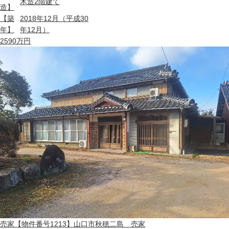
木造2階建て
造】
【築
2018年12月（平成30
年】
年12月）
2590
万円
売家
【物件番号1213】山口市秋穂二島 売家