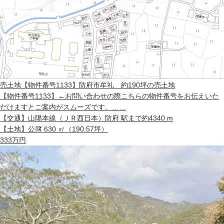
売土地
【物件番号1133】防府市牟礼 約190坪の売土地
【物件番号1133】←お問い合わせの際こちらの物件番号をお伝えいた
だけますとご案内がスムーズです。……
【交通】
山陽本線（ＪＲ西日本）防府 駅まで約4340 m
【土地】
公簿 630 ㎡（190.57坪）
333
万円