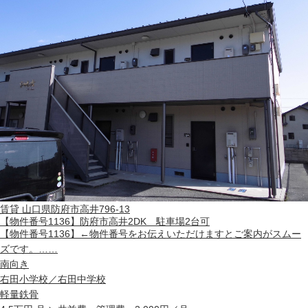
賃貸
山口県防府市高井796-13
【物件番号1136】防府市高井2DK 駐車場2台可
【物件番号1136】←物件番号をお伝えいただけますとご案内がスムー
ズです。……
南向き
右田小学校／右田中学校
軽量鉄骨