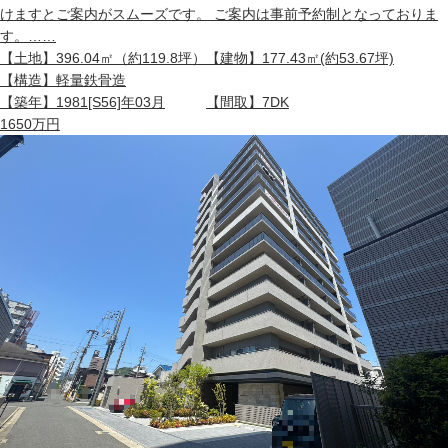
けますとご案内がスムーズです。 ご案内は事前予約制となっておりま
す。……
【土地】
396.04㎡（約119.8坪）
【建物】
177.43㎡(約53.67坪)
【構造】
軽量鉄骨造
【築年】
1981[S56]年03月
【間取】
7DK
1650
万円