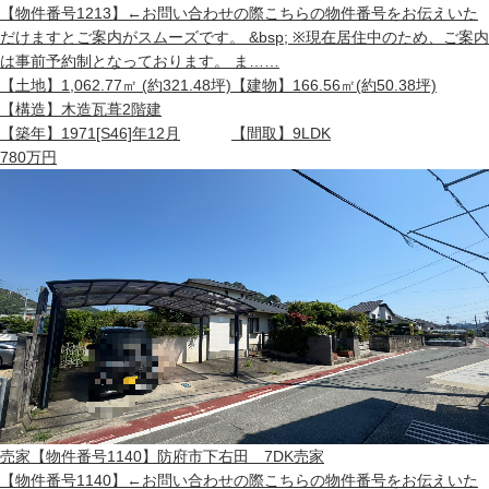
【物件番号1213】←お問い合わせの際こちらの物件番号をお伝えいた
だけますとご案内がスムーズです。 &bsp; ※現在居住中のため、ご案内
は事前予約制となっております。 ま……
【土地】
1,062.77㎡ (約321.48坪)
【建物】
166.56㎡(約50.38坪)
【構造】
木造瓦葺2階建
【築年】
1971[S46]年12月
【間取】
9LDK
780
万円
売家
【物件番号1140】防府市下右田 7DK売家
【物件番号1140】←お問い合わせの際こちらの物件番号をお伝えいた