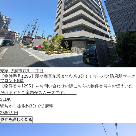
売家
防府市戎町１丁目
【物件番号1295】駅や商業施設まで徒歩3分！！サーパス防府駅マーク
フロント8階
【物件番号1295】←お問い合わせの際こちらの物件番号をお伝えいた
だけますとご案内がスムーズです。……
3LDK
駅ちか！徒歩約3分で防府駅
2580
万円
物件を詳しく見る