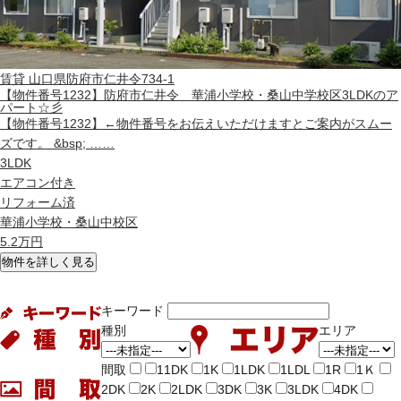
賃貸
山口県防府市仁井令734-1
【物件番号1232】防府市仁井令 華浦小学校・桑山中学校区3LDKのア
パート☆彡
【物件番号1232】←物件番号をお伝えいただけますとご案内がスムー
ズです。 &bsp; ……
3LDK
エアコン付き
リフォーム済
華浦小学校・桑山中校区
5.2
万円
物件を詳しく見る
キーワード
種別
エリア
間取
11DK
1K
1LDK
1LDL
1R
1Ｋ
2DK
2K
2LDK
3DK
3K
3LDK
4DK