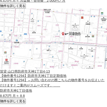
4.5
万円 月々 共益費・管理費 2,000円／月
物件を詳しく見る
賃貸
山口県防府市天神1丁目4-13
【物件番号1294】防府市天神1丁目定期借地
【物件番号1294】←お問い合わせの際こちらの物件番号をお伝えいた
だけますとご案内がスムーズです。……
防府市天神1丁目借地
8.8
万円 月々 8.8
物件を詳しく見る