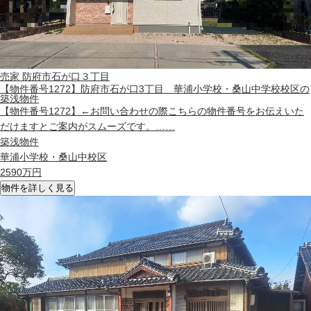
売家
防府市石が口３丁目
【物件番号1272】防府市石が口3丁目 華浦小学校・桑山中学校校区の
築浅物件
【物件番号1272】←お問い合わせの際こちらの物件番号をお伝えいた
だけますとご案内がスムーズです。……
築浅物件
華浦小学校・桑山中校区
2590
万円
物件を詳しく見る