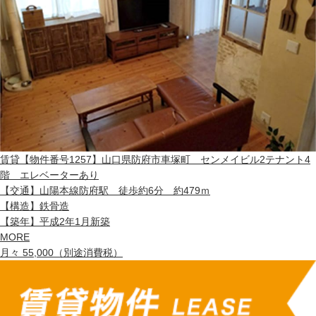
賃貸
【物件番号1257】山口県防府市車塚町 センメイビル2テナント4
階 エレベーターあり
【交通】
山陽本線防府駅 徒歩約6分 約479ｍ
【構造】
鉄骨造
【築年】
平成2年1月新築
MORE
月々 55,000（別途消費税）