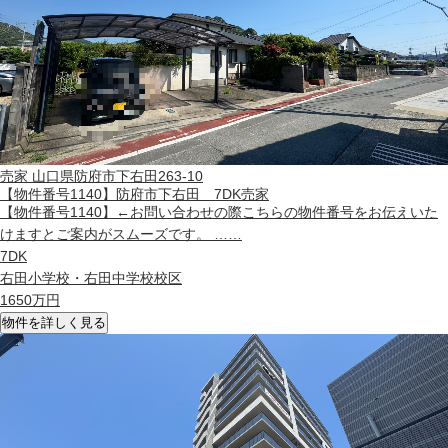
売家
山口県防府市下右田263-10
【物件番号1140】防府市下右田 7DK売家
【物件番号1140】←お問い合わせの際こちらの物件番号をお伝えいた
けますとご案内がスムーズです。 ……
7DK
右田小学校・右田中学校校区
1650
万円
物件を詳しく見る