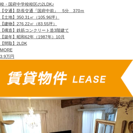
校・国府中学校校区の2LDK♪
【交通】
防長交通『国府中前』 5分 370ｍ
【土地】
350.31㎡（105.96坪）
【建物】
276.22㎡（83.55坪）
【構造】
鉄筋コンクリート造3階建て
【築年】
昭和62年（1987年）10月
【間取】
2LDK
MORE
3.9
万円