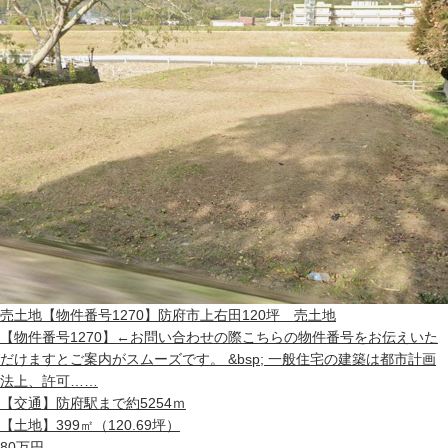
売土地
【物件番号1270】防府市上右田120坪 売土地
【物件番号1270】←お問い合わせの際こちらの物件番号をお伝えいた
だけますとご案内がスムーズです。 &bsp; 一般住宅の建築は都市計画
法上、許可……
【交通】
防府駅まで約5254ｍ
【土地】
399㎡（120.69坪）
80
万円