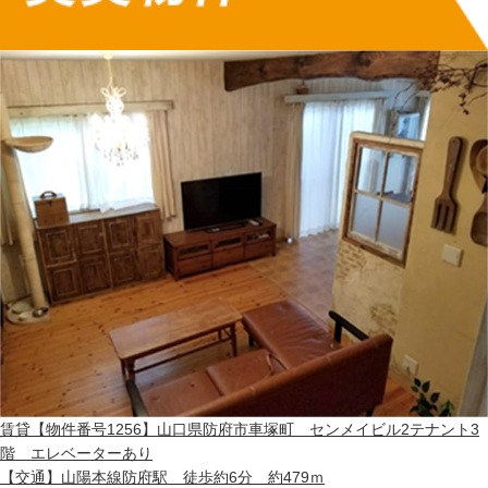
賃貸
【物件番号1256】山口県防府市車塚町 センメイビル2テナント3
階 エレベーターあり
【交通】
山陽本線防府駅 徒歩約6分 約479ｍ