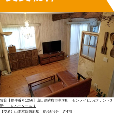
賃貸
【物件番号1256】山口県防府市車塚町 センメイビル2テナント3
階 エレベーターあり
【交通】
山陽本線防府駅 徒歩約6分 約479ｍ