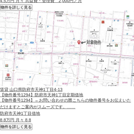
4.5
万円 月々 共益費・管理費 2,000円／月
物件を詳しく見る
賃貸
山口県防府市天神1丁目4-13
【物件番号1294】防府市天神1丁目定期借地
【物件番号1294】←お問い合わせの際こちらの物件番号をお伝えいた
だけますとご案内がスムーズです。……
防府市天神1丁目借地
8.8
万円 月々 8.8
物件を詳しく見る