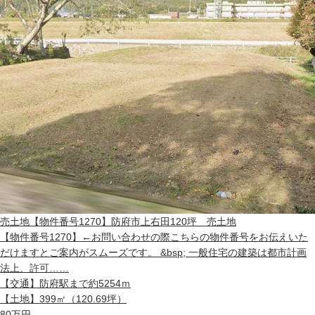
売土地
【物件番号1270】防府市上右田120坪 売土地
【物件番号1270】←お問い合わせの際こちらの物件番号をお伝えいた
だけますとご案内がスムーズです。 &bsp; 一般住宅の建築は都市計画
法上、許可……
【交通】
防府駅まで約5254ｍ
【土地】
399㎡（120.69坪）
80
万円