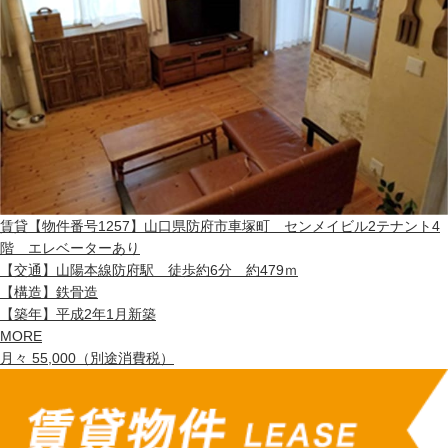
賃貸
【物件番号1257】山口県防府市車塚町 センメイビル2テナント4
階 エレベーターあり
【交通】
山陽本線防府駅 徒歩約6分 約479ｍ
【構造】
鉄骨造
【築年】
平成2年1月新築
MORE
月々 55,000（別途消費税）