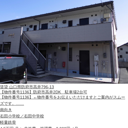
賃貸
山口県防府市高井796-13
【物件番号1136】防府市高井2DK 駐車場2台可
【物件番号1136】←物件番号をお伝えいただけますとご案内がスムー
ズです。……
南向き
右田小学校／右田中学校
軽量鉄骨