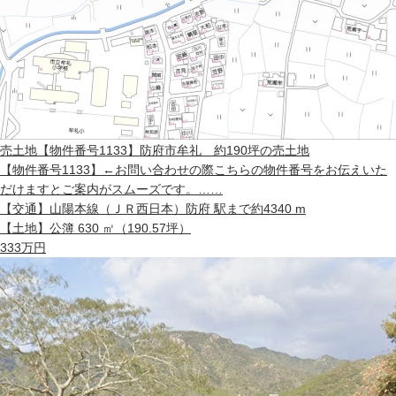
売土地
【物件番号1133】防府市牟礼 約190坪の売土地
【物件番号1133】←お問い合わせの際こちらの物件番号をお伝えいた
だけますとご案内がスムーズです。……
【交通】
山陽本線（ＪＲ西日本）防府 駅まで約4340 m
【土地】
公簿 630 ㎡（190.57坪）
333
万円