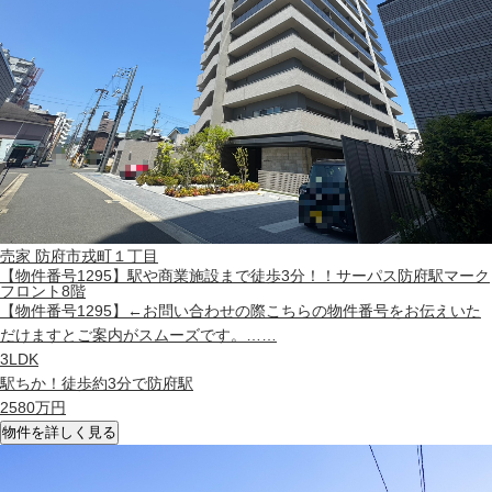
売家
防府市戎町１丁目
【物件番号1295】駅や商業施設まで徒歩3分！！サーパス防府駅マーク
フロント8階
【物件番号1295】←お問い合わせの際こちらの物件番号をお伝えいた
だけますとご案内がスムーズです。……
3LDK
駅ちか！徒歩約3分で防府駅
2580
万円
物件を詳しく見る