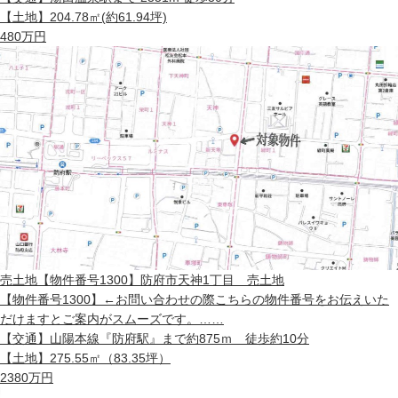
【土地】
204.78㎡(約61.94坪)
480
万円
売土地
【物件番号1300】防府市天神1丁目 売土地
【物件番号1300】←お問い合わせの際こちらの物件番号をお伝えいた
だけますとご案内がスムーズです。……
【交通】
山陽本線『防府駅』まで約875ｍ 徒歩約10分
【土地】
275.55㎡（83.35坪）
2380
万円