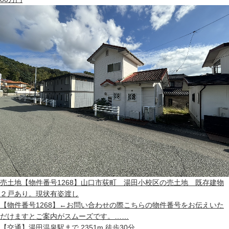
売土地
【物件番号1268】山口市荻町 湯田小校区の売土地 既存建物
２戸あり。現状有姿渡し
【物件番号1268】←お問い合わせの際こちらの物件番号をお伝えいた
だけますとご案内がスムーズです。……
【交通】
湯田温泉駅まで 2351m 徒歩30分