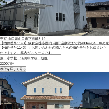
売家
山口県山口市下市町3-19
【物件番号1143】飲食店徒歩圏内♪湯田温泉駅まで約400ｍの4LDK売家
【物件番号1143】←お問い合わせの際こちらの物件番号をお伝えいた
だけますとご案内がスムーズです。……
湯田小学校 湯田中学校 校区
2200
万円
物件を詳しく見る