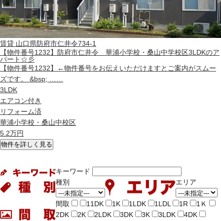
賃貸
山口県防府市仁井令734-1
【物件番号1232】防府市仁井令 華浦小学校・桑山中学校区3LDKのア
パート☆彡
【物件番号1232】←物件番号をお伝えいただけますとご案内がスムー
ズです。 &bsp; ……
3LDK
エアコン付き
リフォーム済
華浦小学校・桑山中校区
5.2
万円
物件を詳しく見る
キーワード
種別
エリア
間取
11DK
1K
1LDK
1LDL
1R
1Ｋ
2DK
2K
2LDK
3DK
3K
3LDK
4DK