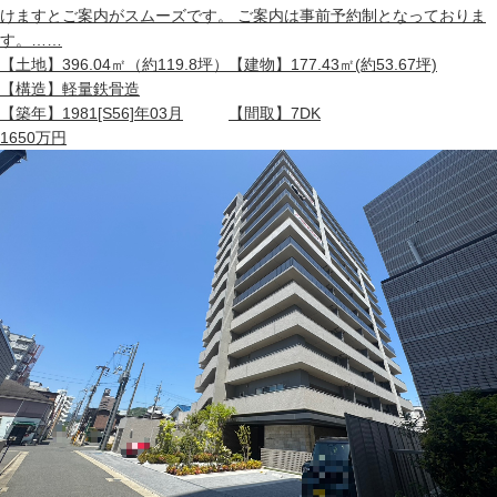
けますとご案内がスムーズです。 ご案内は事前予約制となっておりま
す。……
【土地】
396.04㎡（約119.8坪）
【建物】
177.43㎡(約53.67坪)
【構造】
軽量鉄骨造
【築年】
1981[S56]年03月
【間取】
7DK
1650
万円