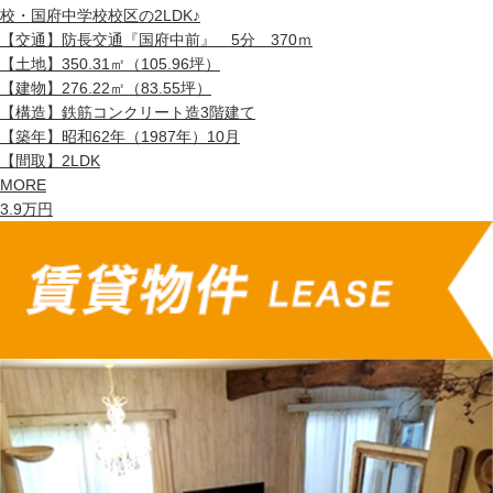
校・国府中学校校区の2LDK♪
【交通】
防長交通『国府中前』 5分 370ｍ
【土地】
350.31㎡（105.96坪）
【建物】
276.22㎡（83.55坪）
【構造】
鉄筋コンクリート造3階建て
【築年】
昭和62年（1987年）10月
【間取】
2LDK
MORE
3.9
万円