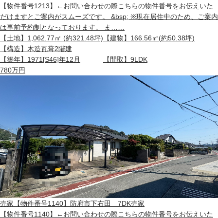
【物件番号1213】←お問い合わせの際こちらの物件番号をお伝えいた
だけますとご案内がスムーズです。 &bsp; ※現在居住中のため、ご案内
は事前予約制となっております。 ま……
【土地】
1,062.77㎡ (約321.48坪)
【建物】
166.56㎡(約50.38坪)
【構造】
木造瓦葺2階建
【築年】
1971[S46]年12月
【間取】
9LDK
780
万円
売家
【物件番号1140】防府市下右田 7DK売家
【物件番号1140】←お問い合わせの際こちらの物件番号をお伝えいた