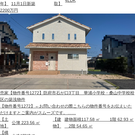
4LDK
年】
11月1日新築
取】
2200
万円
売家
【物件番号1272】防府市石が口3丁目 華浦小学校・桑山中学校校
区の築浅物件
【物件番号1272】←お問い合わせの際こちらの物件番号をお伝えいた
だけますとご案内がスムーズです。……
【土
【建
建物面積117.58 ㎡ 1階 62.93 ㎡
公簿 223.56 ㎡
地】
物】
2階 54.65 ㎡
【構