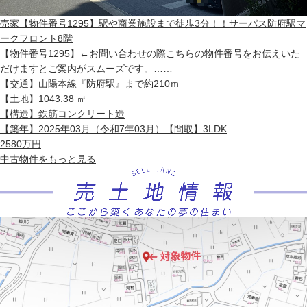
売家
【物件番号1295】駅や商業施設まで徒歩3分！！サーパス防府駅マ
ークフロント8階
【物件番号1295】←お問い合わせの際こちらの物件番号をお伝えいた
だけますとご案内がスムーズです。……
【交通】
山陽本線『防府駅』まで約210ｍ
【土地】
1043.38 ㎡
【構造】
鉄筋コンクリート造
【築年】
2025年03月（令和7年03月）
【間取】
3LDK
2580
万円
中古物件
をもっと見る