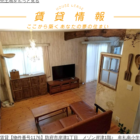
売土地
をもっと見る
賃貸
【物件番号1176】防府市岸津1丁目 メゾン岸津1階♪ 牟礼南小学