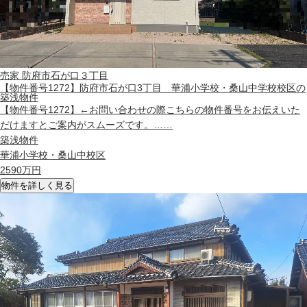
売家
防府市石が口３丁目
【物件番号1272】防府市石が口3丁目 華浦小学校・桑山中学校校区の
築浅物件
【物件番号1272】←お問い合わせの際こちらの物件番号をお伝えいた
だけますとご案内がスムーズです。……
築浅物件
華浦小学校・桑山中校区
2590
万円
物件を詳しく見る