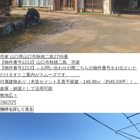
売家
山口県山口市秋穂二島2755番
【物件番号1213】山口市秋穂二島 売家
【物件番号1213】←お問い合わせの際こちらの物件番号をお伝えいた
だけますとご案内がスムーズです。 ……
付属建物あり（木造セメント瓦葺平家建・148.88㎡〔約45.03坪〕）。
倉庫・納屋として活用可能
敷地広々
780
万円
物件を詳しく見る