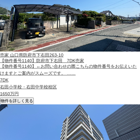
売家
山口県防府市下右田263-10
【物件番号1140】防府市下右田 7DK売家
【物件番号1140】←お問い合わせの際こちらの物件番号をお伝えいた
けますとご案内がスムーズです。 ……
7DK
右田小学校・右田中学校校区
1650
万円
物件を詳しく見る