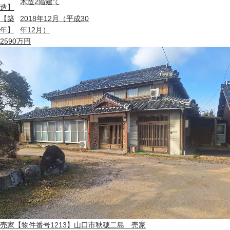
木造2階建て
造】
【築
2018年12月（平成30
年】
年12月）
2590
万円
売家
【物件番号1213】山口市秋穂二島 売家