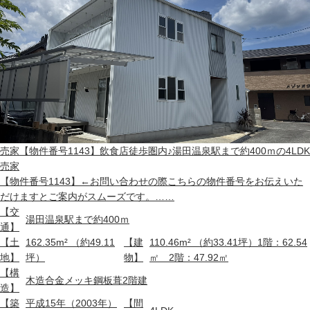
売家
【物件番号1143】飲食店徒歩圏内♪湯田温泉駅まで約400ｍの4LDK
売家
【物件番号1143】←お問い合わせの際こちらの物件番号をお伝えいた
だけますとご案内がスムーズです。……
【交
湯田温泉駅まで約400ｍ
通】
【土
162.35m² （約49.11
【建
110.46m² （約33.41坪）1階：62.54
地】
坪）
物】
㎡ 2階：47.92㎡
【構
木造合金メッキ鋼板葺2階建
造】
【築
平成15年（2003年）
【間