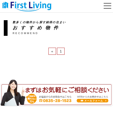
togg
nav
数多くの物件から探す納得の住まい
おすすめ物件
RECOMMEND
«
1