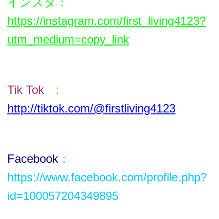
インスタ
：
https://instagram.com/first_living4123?
utm_medium=copy_link
Tik T
ok
:
http://tiktok.com/@firstliving4123
Facebook
：
https://www.facebook.com/profile.php?
id=100057204349895