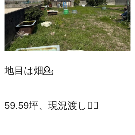
地目は畑💁
59.59坪、現況渡し💁‍♀️