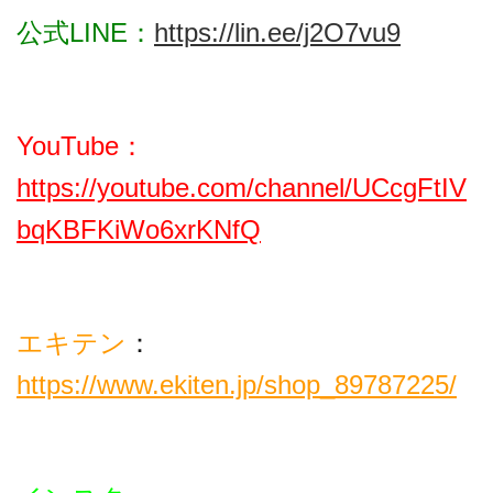
公式LINE：
https://lin.ee/j2O7vu9
YouTube：
https://youtube.com/channel/UCcgFtIV
bqKBFKiWo6xrKNfQ
エキテン
：
https://www.ekiten.jp/shop_89787225/