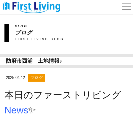
togg
nav
BLOG
ブログ
FIRST LIVING BLOG
防府市西浦 土地情報♪
2025.04.12
ブログ
本日のファーストリビング
News
✨