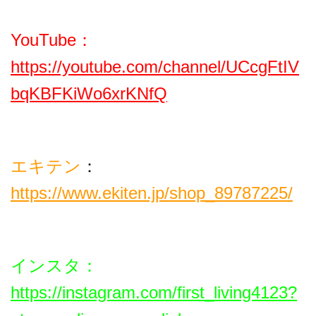
YouTube：
https://youtube.com/channel/UCcgFtIV
bqKBFKiWo6xrKNfQ
エキテン
：
https://www.ekiten.jp/shop_89787225/
インスタ
：
https://instagram.com/first_living4123?