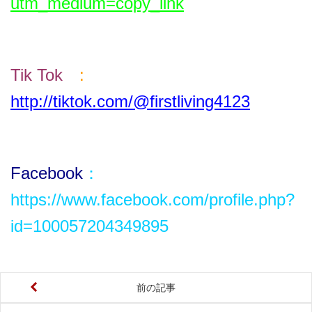
utm_medium=copy_link
Tik T
ok
:
http://tiktok.com/@firstliving4123
Facebook
：
https://www.facebook.com/profile.php?
id=100057204349895
前の記事