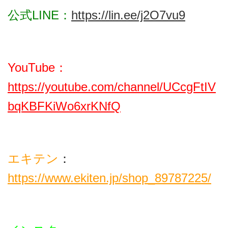
公式LINE：
https://lin.ee/j2O7vu9
YouTube：
https://youtube.com/channel/UCcgFtIV
bqKBFKiWo6xrKNfQ
エキテン
：
https://www.ekiten.jp/shop_89787225/