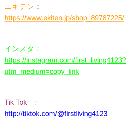
エキテン
：
https://www.ekiten.jp/shop_89787225/
インスタ
：
https://instagram.com/first_living4123?
utm_medium=copy_link
Tik T
ok
:
http://tiktok.com/@firstliving4123