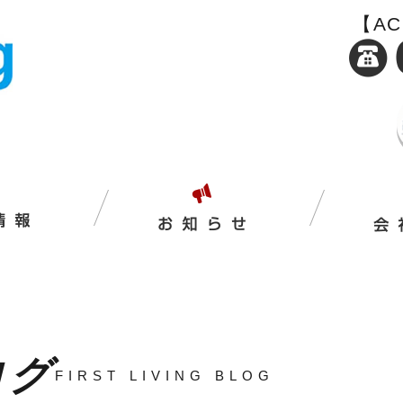
【A
ログ
FIRST LIVING BLOG