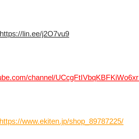
https://lin.ee/j2O7vu9
utube.com/channel/UCcgFtIVbqKBFKiWo6x
https://www.ekiten.jp/shop_89787225/