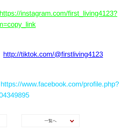
https://instagram.com/first_living4123?
=copy_link
http://tiktok.com/@firstliving4123
https://www.facebook.com/profile.php?
204349895
一覧へ