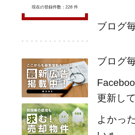
現在の登録件数：228 件
ブログ
ブログ毎
Face
更新し
よかっ
い♬