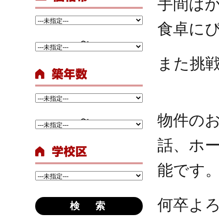
手間は
食卓に
また挑
物件の
話、ホ
能です
何卒よ