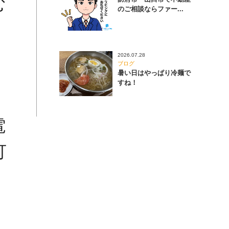
む
のご相談ならファー...
2026.07.28
ブログ
暑い日はやっぱり冷麺で
すね！
電
可