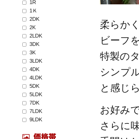
1R
1Ｋ
2DK
柔らか
2K
2LDK
ビーフ
3DK
3K
特製の
3LDK
4DK
シンプ
4LDK
と感じ
5DK
5LDK
7DK
お好み
7LDK
9LDK
さらに