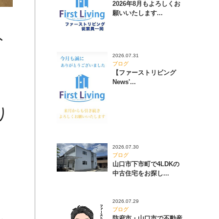
2026年8月もよろしくお
願いいたします...
ト
2026.07.31
、
ブログ
【ファーストリビング
News'...
り
2026.07.30
ブログ
山口市下市町で4LDKの
、
中古住宅をお探し...
2026.07.29
ブログ
防府市・山口市で不動産