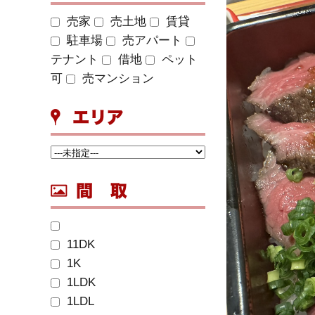
売家
売土地
賃貸
駐車場
売アパート
テナント
借地
ペット
可
売マンション
11DK
1K
1LDK
1LDL