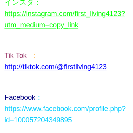
インスタ
：
https://instagram.com/first_living4123?
utm_medium=copy_link
Tik T
ok
:
http://tiktok.com/@firstliving4123
Facebook
：
https://www.facebook.com/profile.php?
id=100057204349895