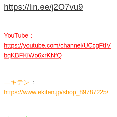
https://lin.ee/j2O7vu9
YouTube：
https://youtube.com/channel/UCcgFtIV
bqKBFKiWo6xrKNfQ
エキテン
：
https://www.ekiten.jp/shop_89787225/