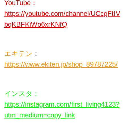
YouTube：
https://youtube.com/channel/UCcgFtIV
bqKBFKiWo6xrKNfQ
エキテン
：
https://www.ekiten.jp/shop_89787225/
インスタ
：
https://instagram.com/first_living4123?
utm_medium=copy_link