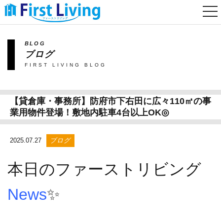
togg
nav
BLOG
ブログ
FIRST LIVING BLOG
【貸倉庫・事務所】防府市下右田に広々110㎡の事
業用物件登場！敷地内駐車4台以上OK◎
2025.07.27
ブログ
本日のファーストリビング
News
✨