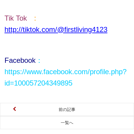
Tik T
ok
:
http://tiktok.com/@firstliving4123
Facebook
：
https://www.facebook.com/profile.php?
id=100057204349895
前の記事
一覧へ