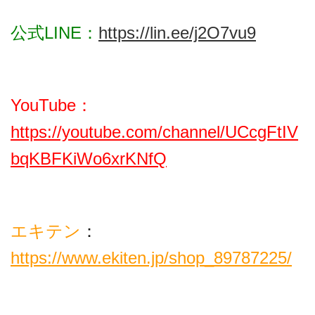
公式LINE：
https://lin.ee/j2O7vu9
YouTube：
https://youtube.com/channel/UCcgFtIV
bqKBFKiWo6xrKNfQ
エキテン
：
https://www.ekiten.jp/shop_89787225/