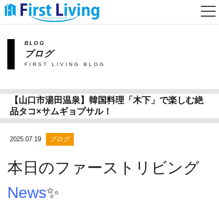
togg
nav
BLOG
ブログ
FIRST LIVING BLOG
【山口市湯田温泉】韓国料理「木下」で楽しむ絶
品タコ×サムギョプサル！
2025.07.19
ブログ
本日のファーストリビング
News
✨