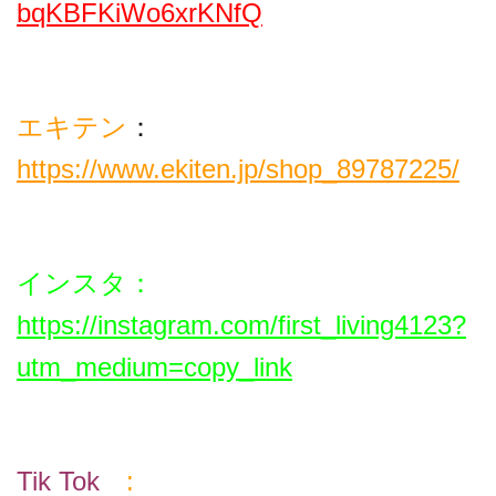
bqKBFKiWo6xrKNfQ
エキテン
：
https://www.ekiten.jp/shop_89787225/
インスタ
：
https://instagram.com/first_living4123?
utm_medium=copy_link
Tik T
ok
: