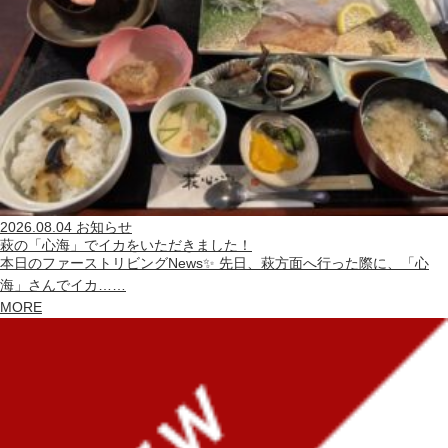
2026.08.04
お知らせ
萩の「心海」でイカをいただきました！
本日のファーストリビングNews✨ 先日、萩方面へ行った際に、「心
海」さんでイカ……
MORE