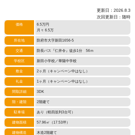
更新日：2026.8.3
次回更新日：随時
価格
6.5万円
月々 6.5万
所在地
防府市大字新田1656-5
交通
防長バス『仁井令』徒歩1分 56ｍ
学校区
新田小学校／華陽中学校
敷金
2ヶ月（キャンペーン中はなし）
礼金
1ヶ月（キャンペーン中はなし）
間取詳細
3DK
階・建階
2階建て
駐車場
あり（軽四並列3台可）
建物面積
57.96㎡（17.53坪）
建物構造
木造2階建て