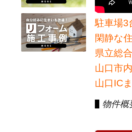
駐車場3
閑静な住
県立総合
山口市
山口ICま
物件概