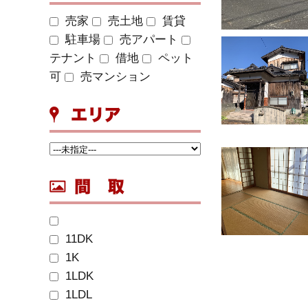
売家
売土地
賃貸
駐車場
売アパート
テナント
借地
ペット
可
売マンション
11DK
1K
1LDK
1LDL