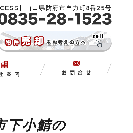
CCESS】山口県防府市自力町8番25号
市下小鯖の