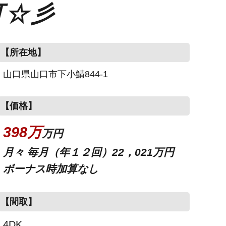
可☆彡
【所在地】
山口県山口市下小鯖844-1
【価格】
398万
万円
月々 毎月（年１２回）22，021万円
ボーナス時加算なし
【間取】
4DK