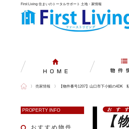
First Living 住まいのトータルサポート 土地・家情報
〉
売家情報
〉
【物件番号1207】山口市下小鯖の4DK
おす
PROPERTY INFO
【物
おすすめ物件