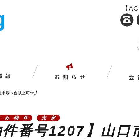
【A
 駐車場３台以上可☆彡
すめ物件
売家
件番号1207】山口