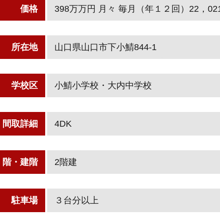
価格
398万万円
月々 毎月（年１２回）22，0
所在地
山口県山口市下小鯖844-1
学校区
小鯖小学校・大内中学校
間取詳細
4DK
階・建階
2階建
駐車場
３台分以上