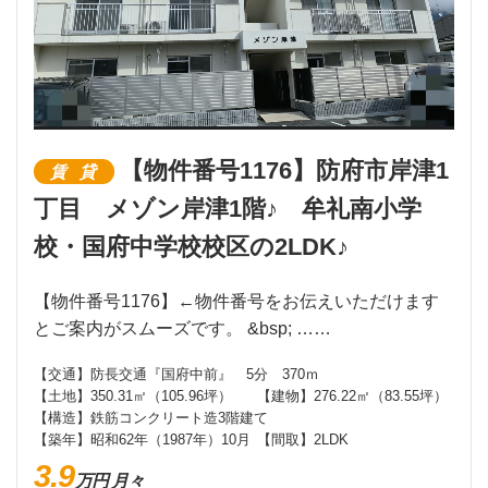
【物件番号1176】防府市岸津1
賃貸
丁目 メゾン岸津1階♪ 牟礼南小学
校・国府中学校校区の2LDK♪
【物件番号1176】←物件番号をお伝えいただけます
とご案内がスムーズです。 &bsp; ……
【交通】
防長交通『国府中前』 5分 370ｍ
【土地】
350.31㎡（105.96坪）
【建物】
276.22㎡（83.55坪）
【構造】
鉄筋コンクリート造3階建て
【築年】
昭和62年（1987年）10月
【間取】
2LDK
3.9
万円 月々