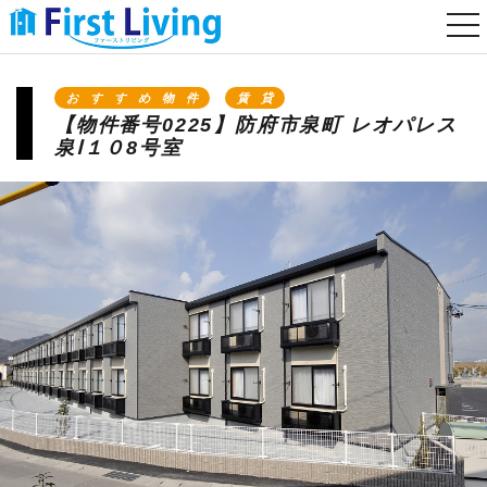
togg
nav
おすすめ物件
賃貸
【物件番号0225】防府市泉町 レオパレス
泉Ⅰ１０8号室