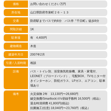
価格
お問い合わせください万円
所在地
山口県防府市泉町２６－１３
交通
防府駅までバスで約6分 バス停『千日町』徒歩8分
間取詳細
1K
駐車場
有 4,400円
建物構造
木造
建築年月日
2007年2月
引渡 / 入居時期
相談
設備
バス・トイレ別、浴室換気乾燥機、家具・家電付、
LEONET（ブロードバンド）、宅配BOX、TVモニター付
きインターホン、防犯ガラス、LPガス、エアコン、駐車
場あり
備考
火災保険 2年 13,130円〜26,680円
鍵交換費/Smartlockｼｽﾃﾑ登録手数料 16,500円（税込）
退去時清掃費 41,800円(税込)
抗菌施工(任意) 18,040円〜23,760円（税込）